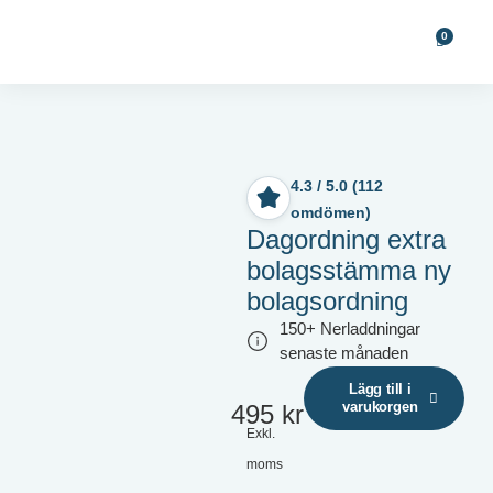
0
4.3 / 5.0 (112
omdömen)
Dagordning extra
bolagsstämma ny
bolagsordning
150+ Nerladdningar
senaste månaden
Lägg till i
varukorgen
495
kr
Exkl.
moms