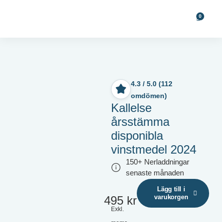
0
4.3 / 5.0 (112
omdömen)
Kallelse
årsstämma
disponibla
vinstmedel 2024
150+ Nerladdningar
senaste månaden
Lägg till i
varukorgen
495
kr
Exkl.