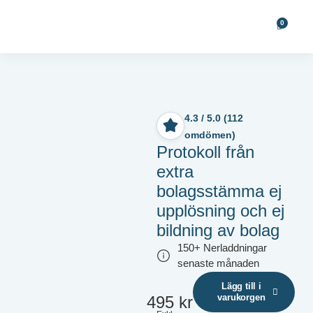
0
4.3 / 5.0 (112
omdömen)
Protokoll från
extra
bolagsstämma ej
upplösning och ej
bildning av bolag
150+ Nerladdningar
senaste månaden
Lägg till i
varukorgen
495
kr