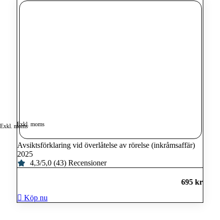
Exkl. moms
Exkl. moms
Avsiktsförklaring vid överlåtelse av rörelse (inkråmsaffär)
2025
4,3/5,0 (43) Recensioner
695
kr
Köp nu