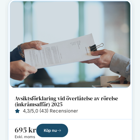
 rörelse
Processbeskrivning Emission av konver
Publikt AB
4,3/5,0 (43) Recensioner
495
kr
Köp nu
Exkl. moms