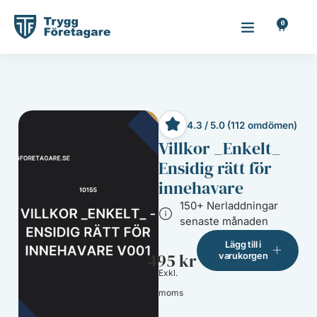
0
4.3 / 5.0 (112 omdömen)
Villkor _Enkelt_
Ensidig rätt för
innehavare
150+ Nerladdningar
senaste månaden
Lägg till i
495
kr
varukorgen
Exkl.
moms