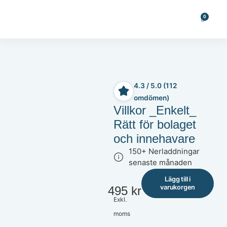
0
4.3 / 5.0 (112
omdömen)
Villkor _Enkelt_
Rätt för bolaget
och innehavare
150+ Nerladdningar
senaste månaden
Lägg till i
varukorgen
495
kr
Exkl.
moms