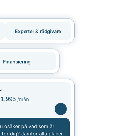
Experter & rådgivare
Finansiering
r
1,995
/mån
du osäker på vad som är
 för dig? Jämför alla planer.