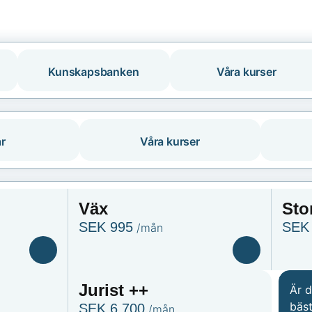
Kunskapsbanken
Våra kurser
r
Våra kurser
Väx
Sto
SEK 995
SEK 
/mån
Jurist ++
Är 
bäst
SEK 6,700
/mån