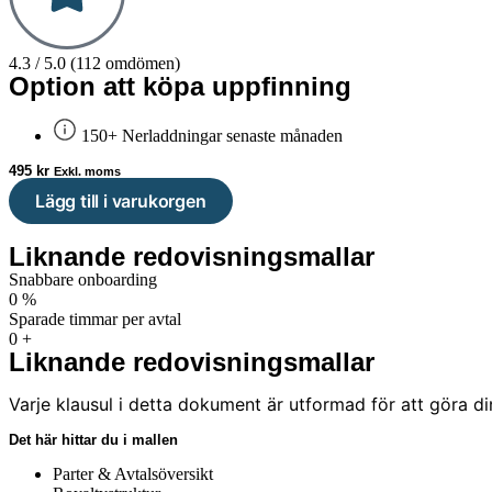
4.3 / 5.0 (112 omdömen)
Option att köpa uppfinning
150+ Nerladdningar senaste månaden
495
kr
Exkl. moms
Lägg till i varukorgen
Liknande redovisningsmallar
Snabbare onboarding
0
%
Sparade timmar per avtal
0
+
Liknande redovisningsmallar
Varje klausul i detta dokument är utformad för att göra di
Det här hittar du i mallen
Parter & Avtalsöversikt