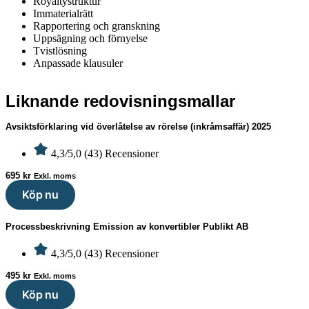
Royaltystruktur
Immaterialrätt
Rapportering och granskning
Uppsägning och förnyelse
Tvistlösning
Anpassade klausuler
Liknande redovisningsmallar
Avsiktsförklaring vid överlåtelse av rörelse (inkråmsaffär) 2025
4,3/5,0 (43) Recensioner
695
kr
Exkl. moms
Köp nu
Processbeskrivning Emission av konvertibler Publikt AB
4,3/5,0 (43) Recensioner
495
kr
Exkl. moms
Köp nu