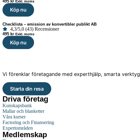
495
kr
Exkl. moms
Köp nu
Checklista – emission av konvertibler publikt AB
4,3/5,0 (43) Recensioner
495
kr
Exkl. moms
Köp nu
Vi förenklar företagande med experthjälp, smarta verktyg o
Starta din resa
Driva företag
Kunskapsbank
Mallar och blanketter
Våra kurser
Factoring och Finansering
Expertområden
Medlemskap