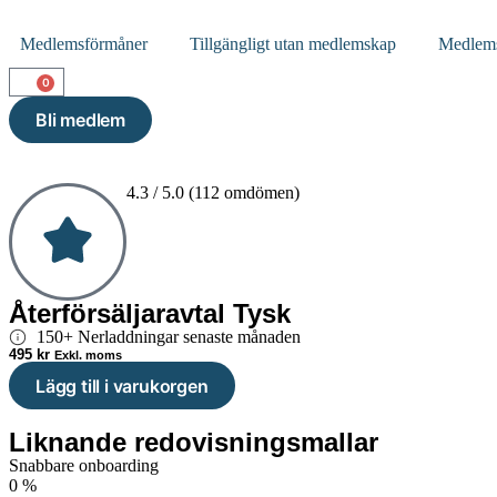
Medlemsförmåner
Tillgängligt utan medlemskap
Medlem
0
Bli medlem
4.3 / 5.0 (112 omdömen)
Återförsäljaravtal Tysk
150+ Nerladdningar senaste månaden
495
kr
Exkl. moms
Lägg till i varukorgen
Liknande redovisningsmallar
Snabbare onboarding
0
%