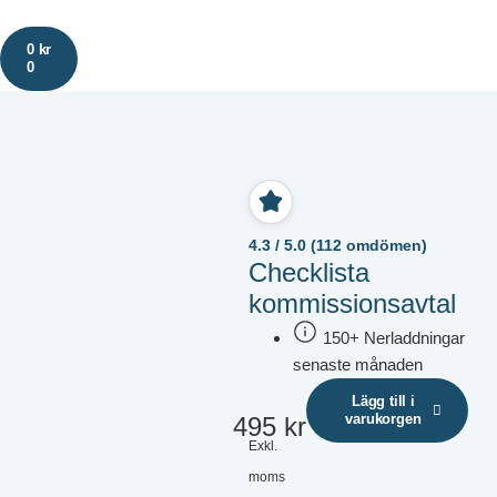
0
kr
0
4.3 / 5.0 (112 omdömen)
Checklista
kommissionsavtal
150+ Nerladdningar
senaste månaden
Lägg till i
varukorgen
495
kr
Exkl.
moms