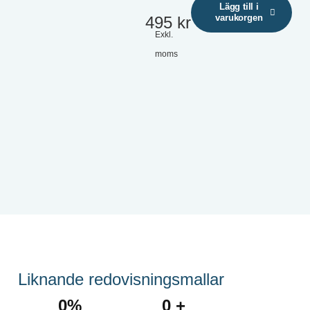
Lägg till i
varukorgen
495
kr
Exkl.
moms
Liknande redovisningsmallar
0
%
0
 +