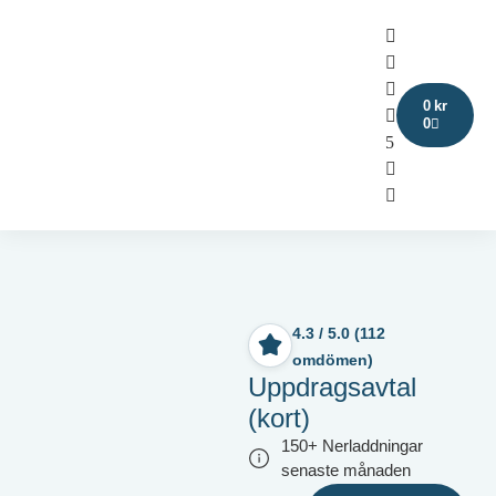
0
kr
0
4.3 / 5.0 (112
omdömen)
Uppdragsavtal
(kort)
150+ Nerladdningar
senaste månaden