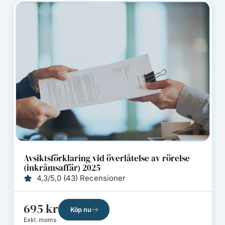
Avsiktsförklaring vid överlåtelse av rörelse
(inkråmsaffär) 2025
4,3/5,0 (43) Recensioner
695
kr
Köp nu
Exkl. moms