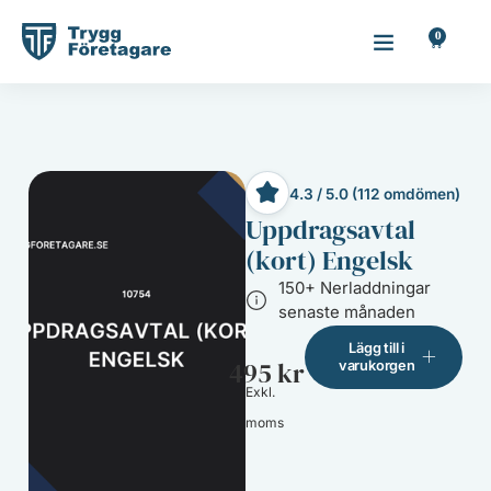
0
4.3 / 5.0 (112 omdömen)
Uppdragsavtal
(kort) Engelsk
150+ Nerladdningar
senaste månaden
Lägg till i
495
kr
varukorgen
Exkl.
moms