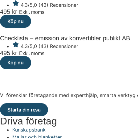
4,3/5,0 (43) Recensioner
495
kr
Exkl. moms
Köp nu
Checklista – emission av konvertibler publikt AB
4,3/5,0 (43) Recensioner
495
kr
Exkl. moms
Köp nu
Vi förenklar företagande med experthjälp, smarta verktyg oc
Starta din resa
Driva företag
Kunskapsbank
Mallar och blanketter