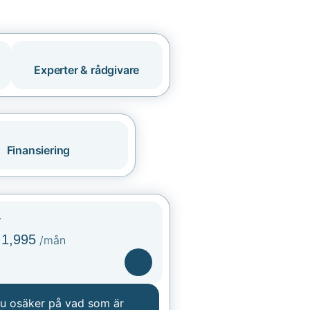
Experter & rådgivare
Finansiering
r
1,995
/mån
du osäker på vad som är