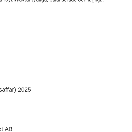
msaffär) 2025
kt AB