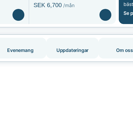
bäst
SEK 6,700
/mån
Se p
Evenemang
Uppdateringar
Om oss