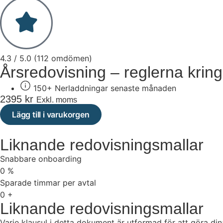
4.3 / 5.0 (112 omdömen)
Årsredovisning – reglerna krin
150+ Nerladdningar senaste månaden
2395
kr
Exkl. moms
Lägg till i varukorgen
Liknande redovisningsmallar
Snabbare onboarding
0
%
Sparade timmar per avtal
0
+
Liknande redovisningsmallar
Varje klausul i detta dokument är utformad för att göra din