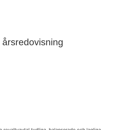
g årsredovisning
a royaltyavtal tydliga, balanserade och lagliga.