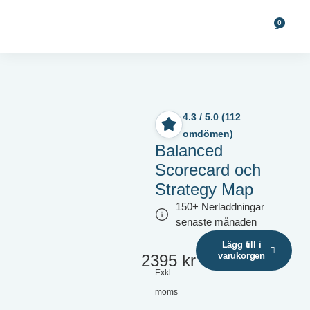
0
4.3 / 5.0 (112
omdömen)
Balanced
Scorecard och
Strategy Map
150+ Nerladdningar
senaste månaden
Lägg till i
varukorgen
2395
kr
Exkl.
moms