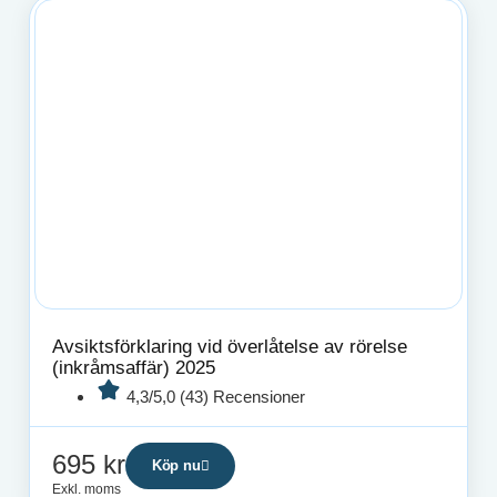
Avsiktsförklaring vid överlåtelse av rörelse
(inkråmsaffär) 2025
4,3/5,0 (43) Recensioner
695
kr
Köp nu
Exkl. moms