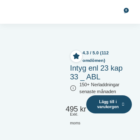
0
4.3 / 5.0 (112
omdömen)
Intyg enl 23 kap
33 _ ABL
150+ Nerladdningar
senaste månaden
Lägg till i
varukorgen
495
kr
Exkl.
moms