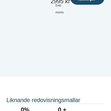
2995
kr
Exkl.
moms
Liknande redovisningsmallar
0
%
0
 +