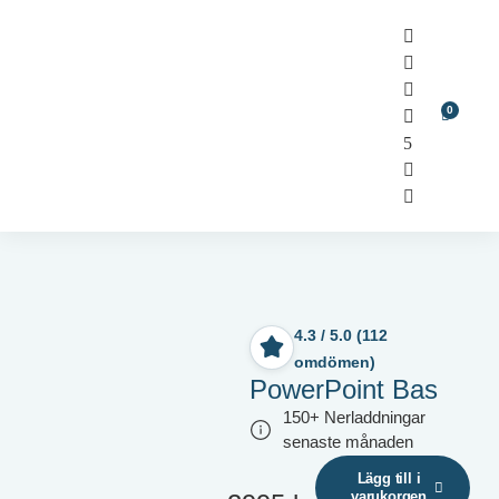
0
4.3 / 5.0 (112
omdömen)
PowerPoint Bas
150+ Nerladdningar
senaste månaden
Lägg till i
varukorgen